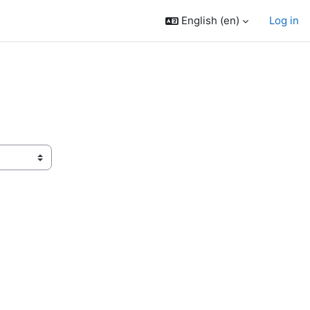
English ‎(en)‎
Log in