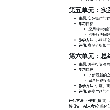
第五单元：实践
主题
: 实际操作与
学习目标
:
应用所学知
提升解决问
教学方法
: 小组讨
评估
: 案例分析报告
第六单元：总结
主题
: 外商投资法
学习目标
:
了解最新的
思考外资投
教学方法
: 讲座、
评估
: 课堂讨论与
评估方法
: -
作业
(每周)
析报告 -
期末考试
: 整