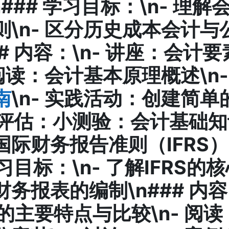
n### 学习目标：\n- 理
则\n- 区分历史成本会计与
# 内容：\n-
讲座
：会计要
阅读
：会计基本原理概述\n
南
\n-
实践活动
：创建简单
# 评估：小测验：会计基础知识
国际财务报告准则（IFRS
学习目标：\n- 了解IFRS的
务报表的编制\n### 内容
S的主要特点与比较\n-
阅读