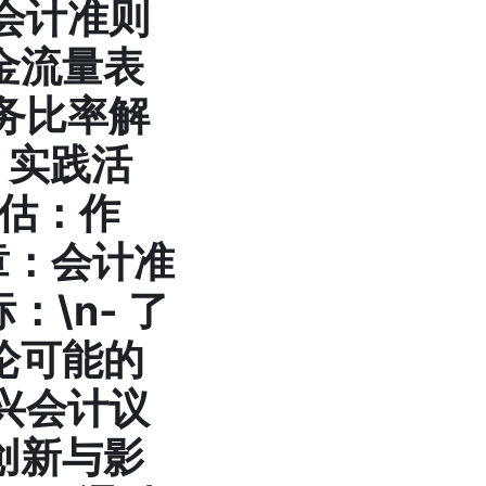
用会计准则
金流量表
务比率解
-
实践活
评估：作
章：会计准
：\n- 了
论可能的
兴会计议
创新与影