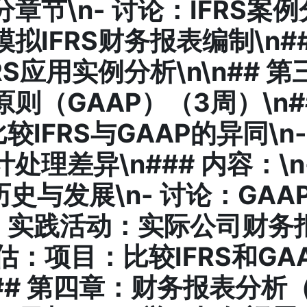
章节\n-
讨论
：IFRS案例
模拟IFRS财务报表编制\n#
RS应用实例分析\n\n## 
则（GAAP）（3周）\n#
比较IFRS与GAAP的异同\n
处理差异\n### 内容：\n
历史与发展\n-
讨论
：GAA
-
实践活动
：实际公司财务
 评估：项目：比较IFRS和G
n## 第四章：财务报表分析