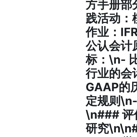
方手册部分
践活动
：
作业：IF
公认会计原
标：\n- 
行业的会计
GAAP的
定规则\n
\n###
研究\n\