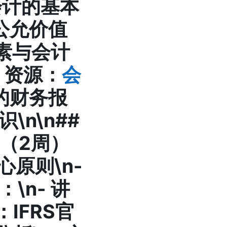
解会计的基本
公允价值
素与会计
-
资源
：
会
的财务报
\n\n##
）（2周）
核心原则\n-
：\n-
讲
：IFRS官