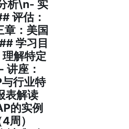
分析\n-
实
## 评估：
第三章：美国
## 学习目
- 理解特定
-
讲座
：
P与行业特
报表解读
AAP的实例
（4周）