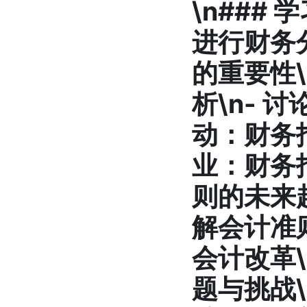
\n###
进行财务
的重要性\
析\n-
讨
动
：财务
业：财务报
则的未来趋
解会计准
会计改革\
题与挑战\