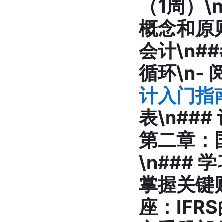
（1周）\
概念和原
会计\n##
循环\n-
计入门指
表\n##
第二章：
\n### 
掌握关键财
座
：IFR