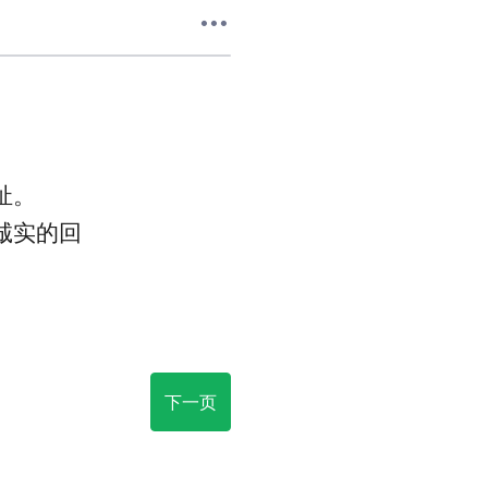
祉。
诚实的回
下一页